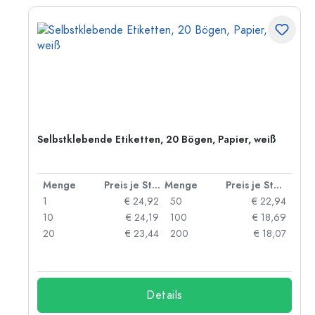
Selbstklebende Etiketten, 20 Bögen, Papier, weiß
 Stück
Menge
Preis je Stück
Menge
Preis je Stück
10
1
€ 24,92
50
€ 22,94
72
10
€ 24,19
100
€ 18,69
66
20
€ 23,44
200
€ 18,07
Details