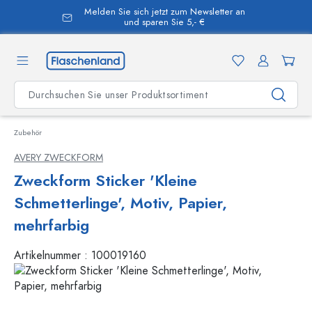
Melden Sie sich jetzt zum Newsletter an
alt springen
und sparen Sie 5,- €
Zubehör
AVERY ZWECKFORM
Zweckform Sticker 'Kleine
Schmetterlinge', Motiv, Papier,
mehrfarbig
Artikelnummer :
100019160