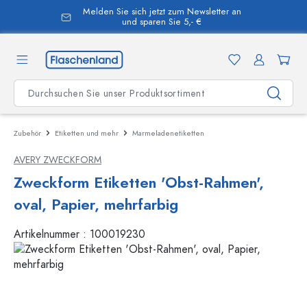
Melden Sie sich jetzt zum Newsletter an
alt springen
und sparen Sie 5,- €
Zubehör
Etiketten und mehr
Marmeladenetiketten
AVERY ZWECKFORM
Zweckform Etiketten 'Obst-Rahmen',
oval, Papier, mehrfarbig
Artikelnummer :
100019230