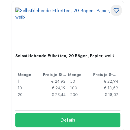
,
Selbstklebende Etiketten, 20 Bögen, Papier, weiß
 Stück
Menge
Preis je Stück
Menge
Preis je Stück
42
1
€ 24,92
50
€ 22,94
97
10
€ 24,19
100
€ 18,69
91
20
€ 23,44
200
€ 18,07
Details