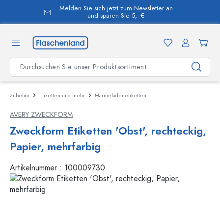
Melden Sie sich jetzt zum Newsletter an
alt springen
und sparen Sie 5,- €
Zubehör
Etiketten und mehr
Marmeladenetiketten
AVERY ZWECKFORM
Zweckform Etiketten 'Obst', rechteckig,
Papier, mehrfarbig
Artikelnummer :
100009730