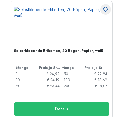
,
Selbstklebende Etiketten, 20 Bögen, Papier, weiß
 Stück
Menge
Preis je Stück
Menge
Preis je Stück
42
1
€ 24,92
50
€ 22,94
97
10
€ 24,19
100
€ 18,69
91
20
€ 23,44
200
€ 18,07
Details